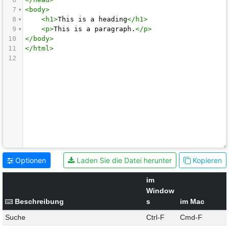
7
<
body
>
8
<
h1
>
This is a heading
</
h1
>
9
<
p
>
This is a paragraph.
</
p
>
10
</
body
>
11
</
html
>
12
Optionen
Laden Sie die Datei herunter
Kopieren
im
Window
Beschreibung
s
im Mac
Suche
Ctrl-F
Cmd-F