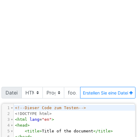
Datei
Erstellen Sie eine Datei
1
<!--Dieser Code zum Testen-->
2
<!DOCTYPE html>
3
<
html
lang
=
"en"
>
4
<
head
>
5
<
title
>
Title of the document
</
title
>
6
</
head
>